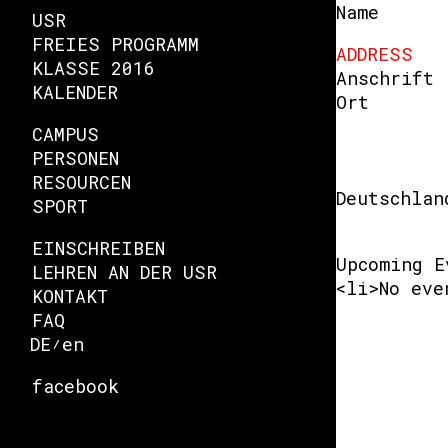
Name
USR
FREIES PROGRAMM
ADDRESS
KLASSE 2016
Anschrift
KALENDER
Ort
CAMPUS
PERSONEN
RESOURCEN
Deutschlan
SPORT
EINSCHREIBEN
Upcoming E
LEHREN AN DER USR
<li>No eve
KONTAKT
FAQ
DE
en
facebook